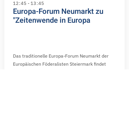
12
:
45 - 13
:
45
Europa-Forum Neumarkt zu
"Zeitenwende in Europa
Das traditionelle Europa-Forum Neumarkt der
Europäischen Föderalisten Steiermark findet
heuer von 12. bis 14. Juli 2024 unter dem Motto
„Zeitenwende – Europa verwalten oder
gestalten?“ auf der Europaburger in
Neumarkt/Steiermark statt. Nach einem
Rückblick auf die Europawahlen werden aktuelle
Herausforderungen Europas mit hochkarätige
Referent:innen diskutiert, EBÖ-Generalsekretärin
Radl moderiert ein Panel zum …